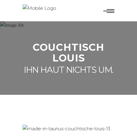
COUCHTISCH
LOUIS
IHN HAUT NICHTS UM.