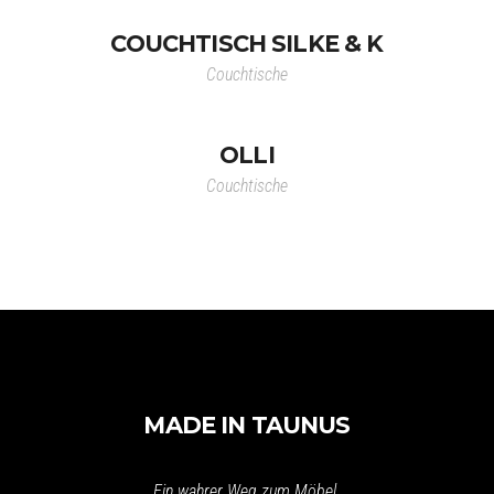
COUCHTISCH SILKE & K
Couchtische
OLLI
Couchtische
MADE IN TAUNUS
Ein wahrer Weg zum Möbel.